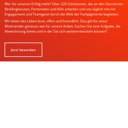
Wer für unseren Erfolg steht? Über 220 Scholzianer, die an den Standorten
Recklinghausen, Partenstein und Köln arbeiten und uns täglich mit viel
Engagement und Teamgeist durch die Welt der Farbpigmente begleiten.
Wir leben das Leben bunt, offen und freundlich. Das gilt für unser
Miteinander genauso wie für unsere Arbeit. Suchen Sie eine Aufgabe, die
Abwechslung bietet und in der Sie sich weiterentwickeln können?
Jetzt bewerben