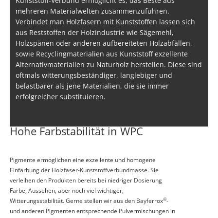
Kunststoff-Verbund ermöglicht es, das Beste aus
mehreren Materialwelten zusammenzuführen.
Verbindet man Holzfasern mit Kunststoffen lassen sich
aus Reststoffen der Holzindustrie wie Sägemehl,
Holzspänen oder anderen aufbereiteten Holzabfällen,
sowie Recyclingmaterialien aus Kunststoff exzellente
Alternativmaterialien zu Naturholz herstellen. Diese sind
oftmals witterungsbeständiger, langlebiger und
belastbarer als jene Materialien, die sie immer
erfolgreicher substituieren.
Hohe Farbstabilität in WPC
Pigmente ermöglichen eine exzellente und homogene
Einfärbung der Holzfaser-Kunststoffverbundmasse. Sie
verleihen den Produkten bereits bei niedriger Dosierung
Farbe, Aussehen, aber noch viel wichtiger,
®
Witterungsstabilität. Gerne stellen wir aus den Bayferrox
-
und anderen Pigmenten entsprechende Pulvermischungen in