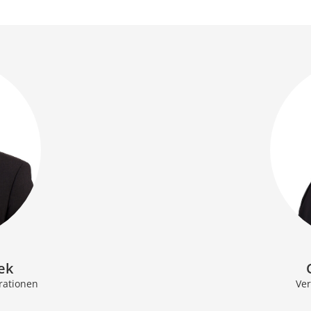
ek
rationen
Ver