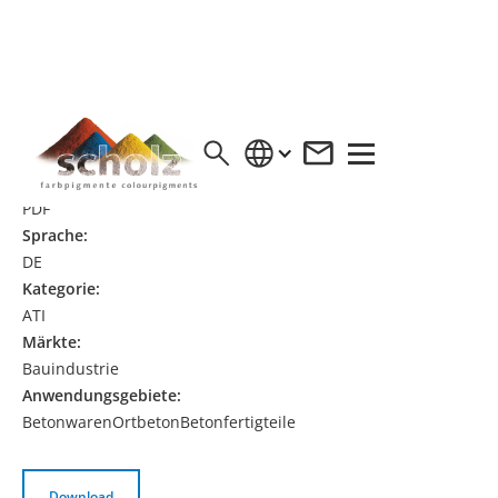
ATI FLÜSSIGFARBE
Format:
PDF
Sprache:
DE
Kategorie:
ATI
Märkte:
Bauindustrie
Anwendungsgebiete:
Betonwaren
Ortbeton
Betonfertigteile
Download