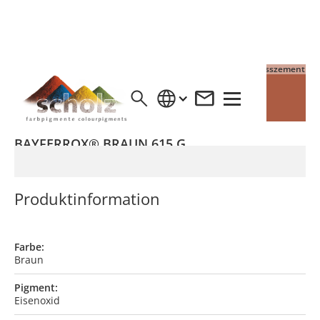
4% Pigment auf Grauzement
4% Pigment auf Weisszement
BAYFERROX® BRAUN 615 G
Produktinformation
Farbe:
Braun
Pigment:
Eisenoxid