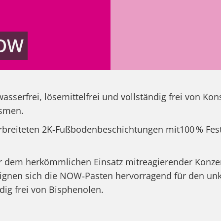
NOW
sserfrei, lösemittelfrei und vollständig frei von Ko
ismen.
verbreiteten 2K‑Fußbodenbeschichtungen mit100 % Fes
r dem herkömmlichen Einsatz mitreagierender Konzentr
h eignen sich die NOW‑Pasten hervorragend für den un
dig frei von Bisphenolen.