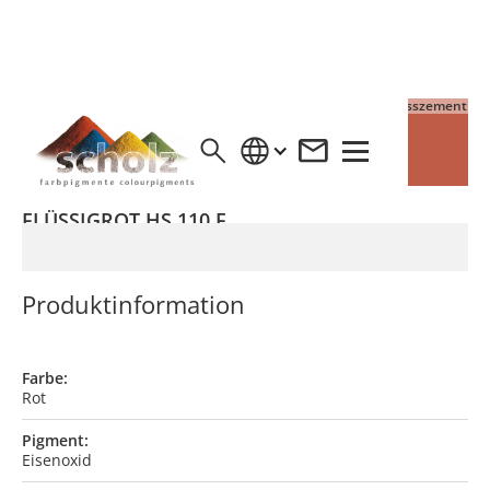
4% Pigment auf Grauzement
4% Pigment auf Weisszement
FLÜSSIGROT HS 110 F
Produktinformation
Farbe:
Rot
Pigment:
Eisenoxid