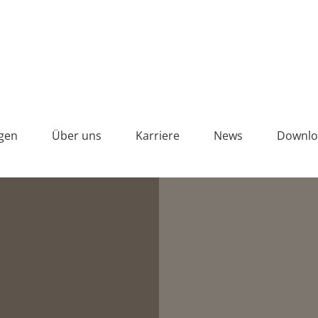
4% Pigment auf Grauzement
gen
Über uns
Karriere
News
Downlo