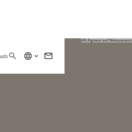
4% Pigment auf Weisszement
ads