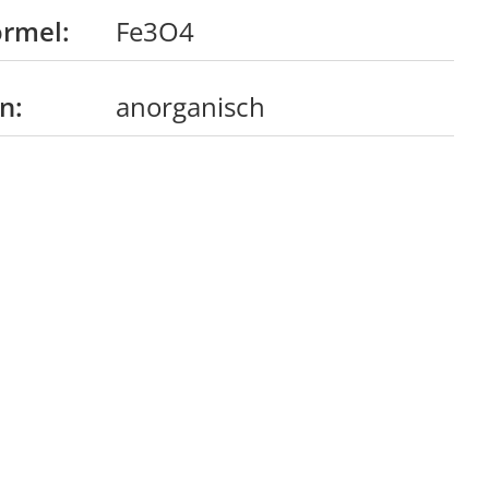
rmel:
Fe3O4
n:
anorganisch